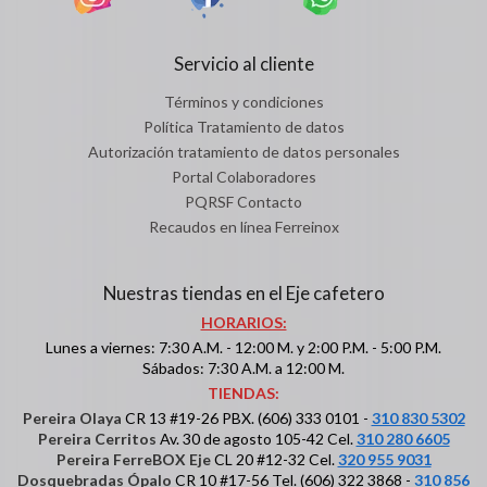
Servicio al cliente
Términos y condiciones
Política Tratamiento de datos
Autorización tratamiento de datos personales
Portal Colaboradores
PQRSF Contacto
Recaudos en línea Ferreinox
Nuestras tiendas en el Eje cafetero
HORARIOS:
Lunes a viernes: 7:30 A.M. - 12:00 M. y 2:00 P.M. - 5:00 P.M.
Sábados: 7:30 A.M. a 12:00 M.
TIENDAS:
Pereira Olaya
CR 13 #19-26 PBX. (606) 333 0101 -
310 830 5302
Pereira Cerritos
Av. 30 de agosto 105-42 Cel.
310 280 6605
Pereira FerreBOX Eje
CL 20 #12-32 Cel.
320 955 9031
Dosquebradas Ópalo
CR 10 #17-56 Tel. (606) 322 3868 -
310 856