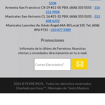
1506
Armenia San Francisco
CR 19 #11-05 PBX. (606) 333 0101 -
316
521 9904
Manizales San Antonio
CL 16 #21-32 PBX. (606) 333 0101 -
313
608 6232
Manizales Laureles
Av. Kévin Ángel 64A-80 Local 105 Tel. (606)
896 9725 -
310 477 9389
Promociones
Infórmate de lo último de Ferreinox. Nuestras
ofertas y novedades directamente en tu e-mail.
2026 © FERREINOX.. Todos los derechos reservados
Diseñado por Exus™
|
Mensajes de Texto Masivos