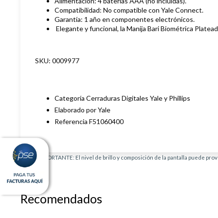
Alimentación: 4 baterías AAA (no incluidas).
Compatibilidad: No compatible con Yale Connect.
Garantía: 1 año en componentes electrónicos.
Elegante y funcional, la Manija Bari Biométrica Plate
SKU: 0009977
Categoría Cerraduras Digitales Yale y Phillips
Elaborado por Yale
Referencia F51060400
AVISO IMPORTANTE: El nivel de brillo y composición de la pantalla puede provo
producto.
Recomendados