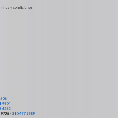
minos y condiciones
1506
1 9904
8 6232
6 9725 -
310 477 9389