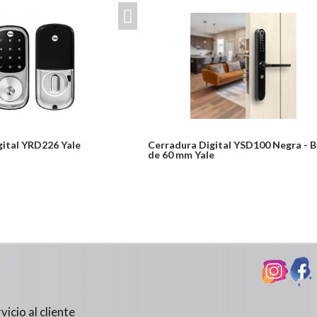
gital YRD226 Yale
Cerradura Digital YSD100 Negra - 
de 60 mm Yale
Desde:
$1,467,000
Detalles
vicio al cliente