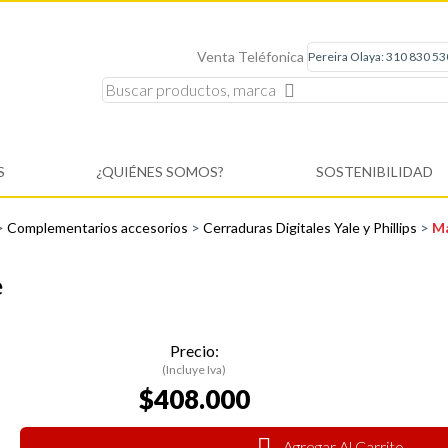
Venta Teléfonica
S
¿QUIÉNES SOMOS?
SOSTENIBILIDAD
>
Complementarios accesorios
>
Cerraduras Digitales Yale y Phillips
>
Ma
e
Precio:
(Incluye Iva)
$408.000
Agregar Al Carrito