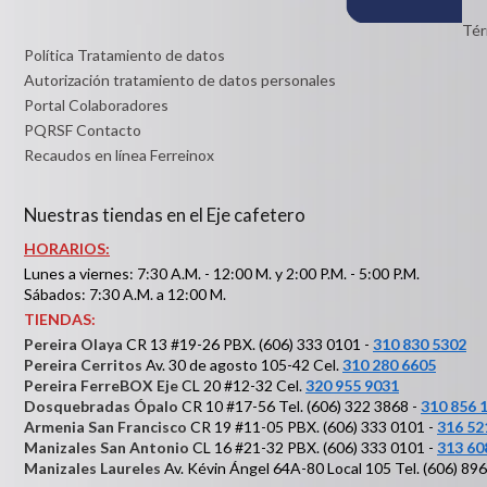
Tér
Política Tratamiento de datos
Autorización tratamiento de datos personales
Portal Colaboradores
PQRSF Contacto
Recaudos en línea Ferreinox
Nuestras tiendas en el Eje cafetero
HORARIOS:
Lunes a viernes: 7:30 A.M. - 12:00 M. y 2:00 P.M. - 5:00 P.M.
Sábados: 7:30 A.M. a 12:00 M.
TIENDAS:
Pereira Olaya
CR 13 #19-26 PBX. (606) 333 0101 -
310 830 5302
Pereira Cerritos
Av. 30 de agosto 105-42 Cel.
310 280 6605
Pereira FerreBOX Eje
CL 20 #12-32 Cel.
320 955 9031
Dosquebradas Ópalo
CR 10 #17-56 Tel. (606) 322 3868 -
310 856 
Armenia San Francisco
CR 19 #11-05 PBX. (606) 333 0101 -
316 52
Manizales San Antonio
CL 16 #21-32 PBX. (606) 333 0101 -
313 60
Manizales Laureles
Av. Kévin Ángel 64A-80 Local 105 Tel. (606) 89