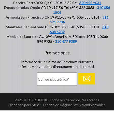
Pereira FerreBOX Eje
CL 20 #12-32 Cel.
320 955 9031
Dosquebradas Ópalo
CR 10 #17-56 Tel. (606) 322 3868 -
310 856
1506
Armenia San Francisco
CR 19 #11-05 PBX. (606) 333 0101 -
316
521 9904
Manizales San Antonio
CL 16 #21-32 PBX. (606) 333 0101 -
313
608 6232
Manizales Laureles
Av. Kévin Ángel 64A-80 Local 105 Tel. (606)
896 9725 -
310 477 9389
Promociones
Infórmate de lo último de Ferreinox. Nuestras
ofertas y novedades directamente en tu e-mail.
2026 © FERREINOX.. Todos los derechos reservados
Diseñado por Exus™
|
Diseño de Páginas Web Administrables