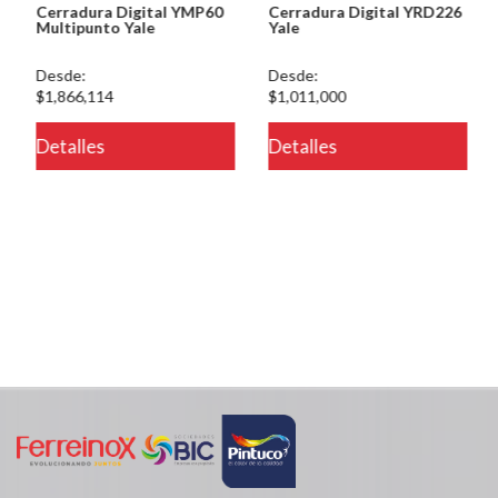
Cerradura Digital YMP60
Cerradura Digital YRD226
Multipunto Yale
Yale
Desde:
Desde:
$1,866,114
$1,011,000
modulos/catalogo/plantillas/ferreteria/ver.php
Detalles
Detalles