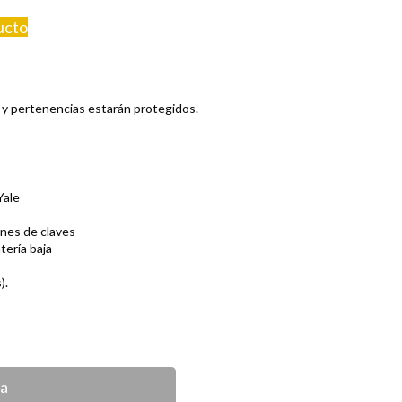
ucto
 y pertenencias estarán protegidos.
 Yale
ones de claves
tería baja
).
ca