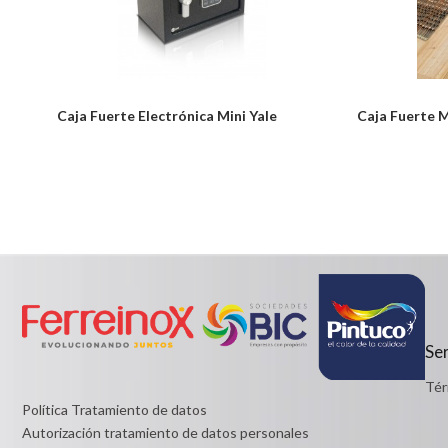
Caja Fuerte Electrónica Mini Yale
Caja Fuerte M
Notice: Undefined index: usuario in
Desde:
/PageGearCloud/www/html/es/dominios/ferreinox.pagegear.co/m
$0
on line 721
Detalles
Desde:
$364,499
Detalles
Ser
Tér
Política Tratamiento de datos
Autorización tratamiento de datos personales