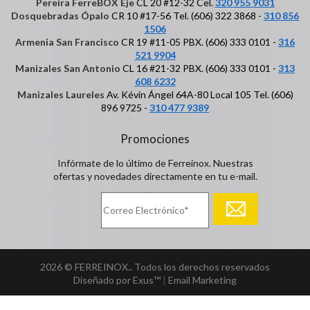
Pereira FerreBOX Eje
CL 20 #12-32 Cel.
320 955 9031
Dosquebradas Ópalo
CR 10 #17-56 Tel. (606) 322 3868 -
310 856
1506
Armenia San Francisco
CR 19 #11-05 PBX. (606) 333 0101 -
316
521 9904
Manizales San Antonio
CL 16 #21-32 PBX. (606) 333 0101 -
313
608 6232
Manizales Laureles
Av. Kévin Ángel 64A-80 Local 105 Tel. (606)
896 9725 -
310 477 9389
Promociones
Infórmate de lo último de Ferreinox. Nuestras
ofertas y novedades directamente en tu e-mail.
2026 © FERREINOX.. Todos los derechos reservados
Diseñado por Exus™
|
Email Marketing