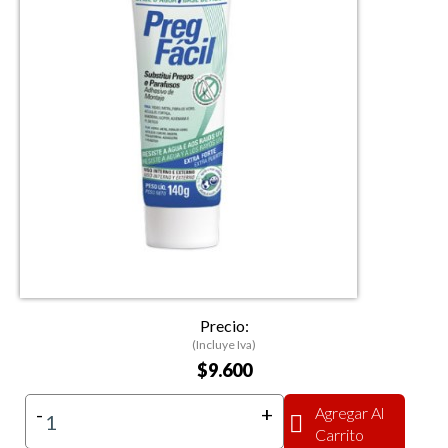
Precio:
(Incluye Iva)
$9.600
-
+
Agregar Al
Carrito