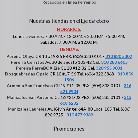
Recaudos en línea Ferreinox
Nuestras tiendas en el Eje cafetero
HORARIOS:
Lunes a viernes: 7:30 A.M. - 12:00 M. y 2:00 P.M. - 5:00 P.M.
Sábados: 7:30 A.M. a 12:00 M.
TIENDAS:
Pereira Olaya
CR 13 #19-26 PBX. (606) 333 0101 -
310 830 5302
Pereira Cerritos
Av. 30 de agosto 105-42 Cel.
310 280 6605
Pereira FerreBOX Eje
CL 20 #12-32 Cel.
320 955 9031
Dosquebradas Ópalo
CR 10 #17-56 Tel. (606) 322 3868 -
310 856
1506
Armenia San Francisco
CR 19 #11-05 PBX. (606) 333 0101 -
316
521 9904
Manizales San Antonio
CL 16 #21-32 PBX. (606) 333 0101 -
313
608 6232
Manizales Laureles
Av. Kévin Ángel 64A-80 Local 105 Tel. (606)
896 9725 -
310 477 9389
Promociones