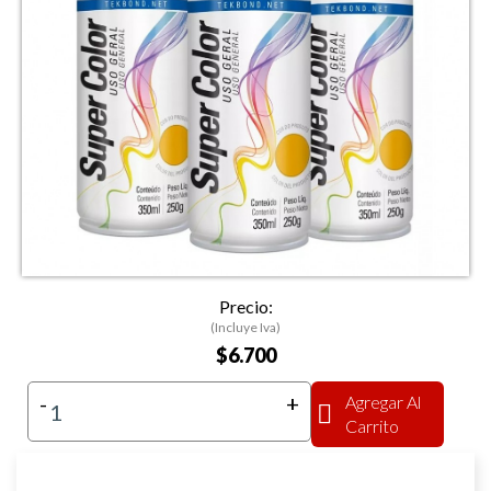
Precio:
(Incluye Iva)
$6.700
-
+
Agregar Al
Carrito