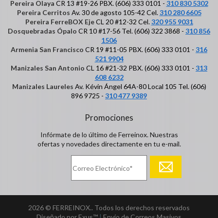
Pereira Olaya
CR 13 #19-26 PBX. (606) 333 0101 -
310 830 5302
Pereira Cerritos
Av. 30 de agosto 105-42 Cel.
310 280 6605
Pereira FerreBOX Eje
CL 20 #12-32 Cel.
320 955 9031
Dosquebradas Ópalo
CR 10 #17-56 Tel. (606) 322 3868 -
310 856
1506
Armenia San Francisco
CR 19 #11-05 PBX. (606) 333 0101 -
316
521 9904
Manizales San Antonio
CL 16 #21-32 PBX. (606) 333 0101 -
313
608 6232
Manizales Laureles
Av. Kévin Ángel 64A-80 Local 105 Tel. (606)
896 9725 -
310 477 9389
Promociones
Infórmate de lo último de Ferreinox. Nuestras
ofertas y novedades directamente en tu e-mail.
2026 © FERREINOX.. Todos los derechos reservados
Diseñado por Exus™
|
Envío de Correos Masivos