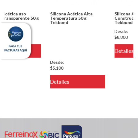
Silicona Acética Alta
Silicona Acética
Temperatura 50 g
Construcción 270 ml
Tekbond
Tekbond
Notice: Undefined index:
Desde:
usuario in
$8,800
/PageGearCloud/www/html/es/dominios/ferreinox.pagegear.co/modu
Detalles
on line 721
Desde:
$5,100
Detalles