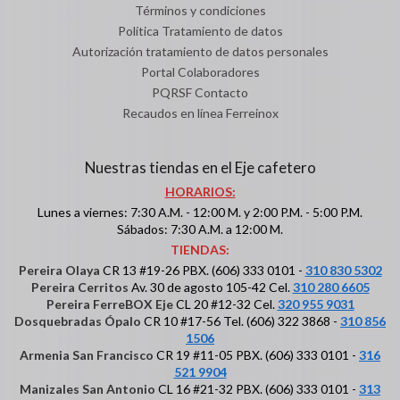
Términos y condiciones
Política Tratamiento de datos
Autorización tratamiento de datos personales
Portal Colaboradores
PQRSF Contacto
Recaudos en línea Ferreinox
Nuestras tiendas en el Eje cafetero
HORARIOS:
Lunes a viernes: 7:30 A.M. - 12:00 M. y 2:00 P.M. - 5:00 P.M.
Sábados: 7:30 A.M. a 12:00 M.
TIENDAS:
Pereira Olaya
CR 13 #19-26 PBX. (606) 333 0101 -
310 830 5302
Pereira Cerritos
Av. 30 de agosto 105-42 Cel.
310 280 6605
Pereira FerreBOX Eje
CL 20 #12-32 Cel.
320 955 9031
Dosquebradas Ópalo
CR 10 #17-56 Tel. (606) 322 3868 -
310 856
1506
Armenia San Francisco
CR 19 #11-05 PBX. (606) 333 0101 -
316
521 9904
Manizales San Antonio
CL 16 #21-32 PBX. (606) 333 0101 -
313