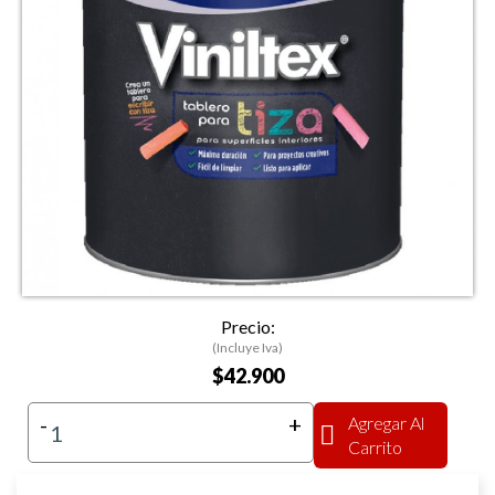
Precio:
(Incluye Iva)
$42.900
-
+
Agregar Al
Carrito