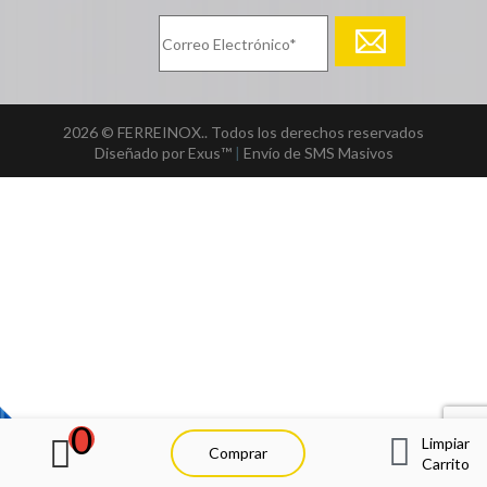
2026 © FERREINOX.. Todos los derechos reservados
Diseñado por Exus™
|
Envío de SMS Masivos
0
Limpiar
Comprar
Carrito