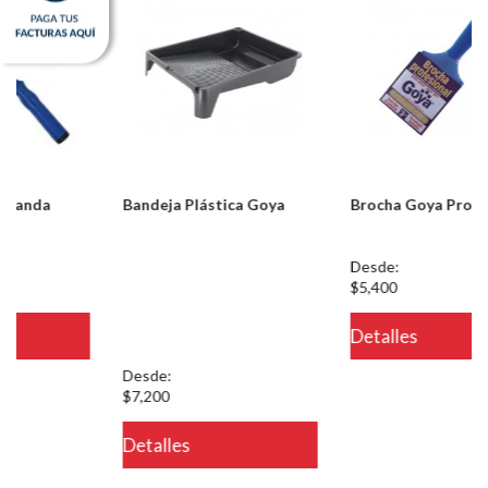
Bandeja Plástica Goya
Brocha Goya Profesional
Notice: Undefined index:
Desde:
usuario in
$5,400
/PageGearCloud/www/html/es/dominios/ferreinox.pagegear.co/modul
Detalles
on line 721
Desde:
$7,200
Detalles