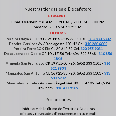
Nuestras tiendas en el Eje cafetero
HORARIOS:
Lunes a viernes: 7:30 A.M. - 12:00 M. y 2:00 P.M. - 5:00 P.M.
Sábados: 7:30 A.M. a 12:00 M.
TIENDAS:
Pereira Olaya
CR 13 #19-26 PBX. (606) 333 0101 -
310 830 5302
Pereira Cerritos
Av. 30 de agosto 105-42 Cel.
310 280 6605
Pereira FerreBOX Eje
CL 20 #12-32 Cel.
320 955 9031
Dosquebradas Ópalo
CR 10 #17-56 Tel. (606) 322 3868 -
310 856
1506
Armenia San Francisco
CR 19 #11-05 PBX. (606) 333 0101 -
316
521 9904
Manizales San Antonio
CL 16 #21-32 PBX. (606) 333 0101 -
313
608 6232
Manizales Laureles
Av. Kévin Ángel 64A-80 Local 105 Tel. (606)
896 9725 -
310 477 9389
Promociones
Infórmate de lo último de Ferreinox. Nuestras
ofertas y novedades directamente en tu e-mail.