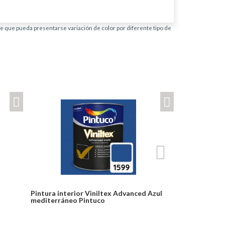
ble que pueda presentarse variación de color por diferente tipo de
Pintura interior Viniltex Advanced Azul
Pintura inte
mediterráneo Pintuco
milano Pintu
Desde:
Desde: