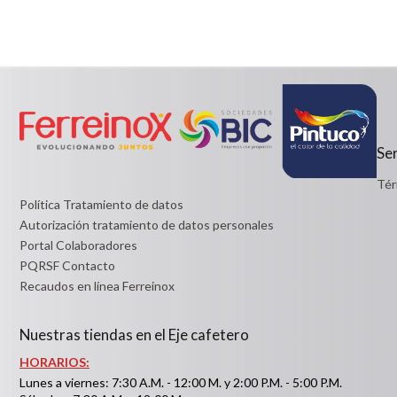
/PageGearCloud/www/html/es/dominios/ferreinox.pagegear.co/m
$7,200
on line 721
Detalles
Desde:
$9,600
Detalles
Ser
Tér
Política Tratamiento de datos
Autorización tratamiento de datos personales
Portal Colaboradores
PQRSF Contacto
Recaudos en línea Ferreinox
Nuestras tiendas en el Eje cafetero
HORARIOS:
Lunes a viernes: 7:30 A.M. - 12:00 M. y 2:00 P.M. - 5:00 P.M.