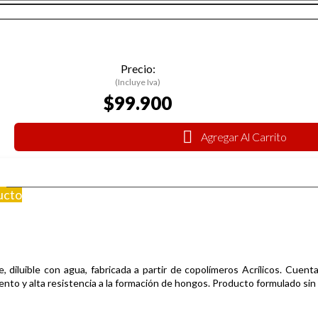
Precio:
(Incluye Iva)
$99.900
Agregar Al Carrito
ucto
diluible con agua, fabricada a partir de copolímeros Acrílicos.
Cuenta
iento y alta resistencia a la formación de hongos. Producto formulado sin