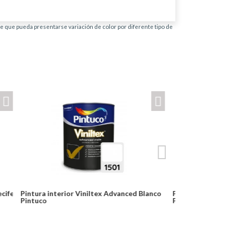
ble que pueda presentarse variación de color por diferente tipo de
Blanco
Pintura interior Viniltex Advanced Rojo vivo
Brocha Goya 
Pintuco
Notice: Undef
Desde: