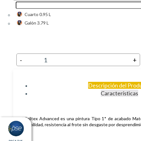
Cuarto 0.95 L
Galón 3.79 L
-
+
Descripción del Prod
Características
Viniltex Advanced es una pintura Tipo 1* de acabado Mate, 
lavabilidad, resistencia al frote sin desgaste por desprendim