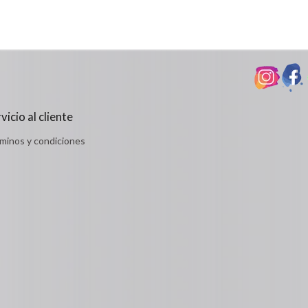
$39,900
Detalles
vicio al cliente
minos y condiciones