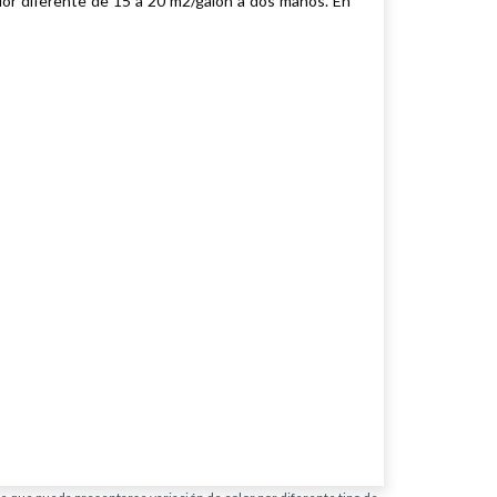
lor diferente de 15 a 20 m2/galón a dos manos. En
ble que pueda presentarse variación de color por diferente tipo de