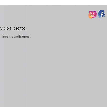
Detalles
vicio al cliente
minos y condiciones