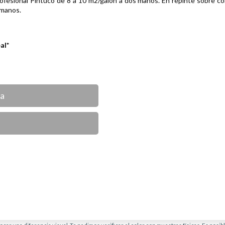
fesional Pintuco de 8 a 10 m2/galón a dos manos. En repinte sobre co
 manos.
eal*
ca
car una diferencia visual. Te pedimos verificar el color con muestras físicas. Es posi