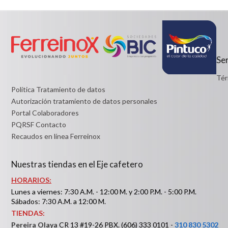
Detalles
Desde:
$9,600
Detalles
Ser
Tér
Política Tratamiento de datos
Autorización tratamiento de datos personales
Portal Colaboradores
PQRSF Contacto
Recaudos en línea Ferreinox
Nuestras tiendas en el Eje cafetero
HORARIOS:
Lunes a viernes: 7:30 A.M. - 12:00 M. y 2:00 P.M. - 5:00 P.M.
Sábados: 7:30 A.M. a 12:00 M.
TIENDAS:
Pereira Olaya
CR 13 #19-26 PBX. (606) 333 0101 -
310 830 5302