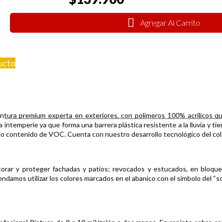
Agregar Al Carrito
ucto
ntura premium experta en exteriores, con polímeros 100% acrílicos que 
a intemperie ya que forma una barrera plástica resistente a la lluvia y ti
bajo contenido de VOC. Cuenta con nuestro desarrollo tecnológico del co
 y proteger fachadas y patios; revocados y estucados, en bloque a la
damos utilizar los colores marcados en el abanico con el símbolo del “sol