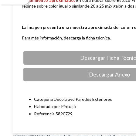
Rendimiento aproximado:
En obra nueva sobre Estuco Pro
repinte sobre color igual o similar de 20 a 25 m2/ galón a dos
La imagen presenta una muestra aproximada del color r
Para más información, descarga la ficha técnica.
Descargar Ficha Técni
Descargar Anexo
Categoría Decorativo Paredes Exteriores
Elaborado por Pintuco
Referencia 5890729
AVISO IMPORTANTE: El nivel de brillo y composición de la pantalla puede provo