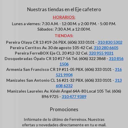
Nuestras tiendas en el Eje cafetero
HORARIOS:
Lunes a viernes: 7:30 A.M. - 12:00 M. y 2:00 P.M. - 5:00 P.M.
Sábados: 7:30 A.M. a 12:00 M.
TIENDAS:
Pereira Olaya
CR 13 #19-26 PBX. (606) 333 0101 -
310 830 5302
Pereira Cerritos
Av. 30 de agosto 105-42 Cel.
310 280 6605
Pereira FerreBOX Eje
CL 20 #12-32 Cel.
320 955 9031
Dosquebradas Ópalo
CR 10 #17-56 Tel. (606) 322 3868 -
310 856
1506
Armenia San Francisco
CR 19 #11-05 PBX. (606) 333 0101 -
316
521 9904
Manizales San Antonio
CL 16 #21-32 PBX. (606) 333 0101 -
313
608 6232
Manizales Laureles
Av. Kévin Ángel 64A-80 Local 105 Tel. (606)
896 9725 -
310 477 9389
Promociones
Infórmate de lo último de Ferreinox. Nuestras
ofertas y novedades directamente en tu e-mail.