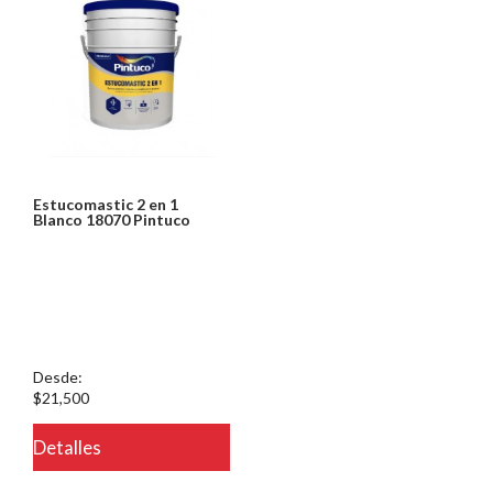
Estucomastic 2 en 1
Blanco 18070 Pintuco
Notice: Undefined index:
usuario in
/PageGearCloud/www/html/es/dominios/ferreinox.pagegear.co/modul
on line 721
Desde:
$21,500
Detalles