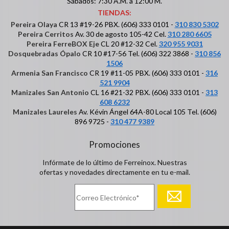
Sábados: 7:30 A.M. a 12:00 M.
TIENDAS:
Pereira Olaya
CR 13 #19-26 PBX. (606) 333 0101 -
310 830 5302
Pereira Cerritos
Av. 30 de agosto 105-42 Cel.
310 280 6605
Pereira FerreBOX Eje
CL 20 #12-32 Cel.
320 955 9031
Dosquebradas Ópalo
CR 10 #17-56 Tel. (606) 322 3868 -
310 856
1506
Armenia San Francisco
CR 19 #11-05 PBX. (606) 333 0101 -
316
521 9904
Manizales San Antonio
CL 16 #21-32 PBX. (606) 333 0101 -
313
608 6232
Manizales Laureles
Av. Kévin Ángel 64A-80 Local 105 Tel. (606)
896 9725 -
310 477 9389
Promociones
Infórmate de lo último de Ferreinox. Nuestras
ofertas y novedades directamente en tu e-mail.