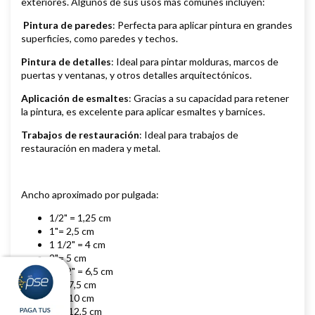
exteriores. Algunos de sus usos más comunes incluyen:
Pintura de paredes
: Perfecta para aplicar pintura en grandes
superficies, como paredes y techos.
Pintura de detalles
: Ideal para pintar molduras, marcos de
puertas y ventanas, y otros detalles arquitectónicos.
Aplicación de esmaltes
: Gracias a su capacidad para retener
la pintura, es excelente para aplicar esmaltes y barnices.
Trabajos de restauración
: Ideal para trabajos de
restauración en madera y metal.
Ancho aproximado por pulgada:
1/2" = 1,25 cm
1"= 2,5 cm
1 1/2" = 4 cm
2"= 5 cm
2 1/2" = 6,5 cm
3" = 7,5 cm
4" = 10 cm
5" = 12,5 cm