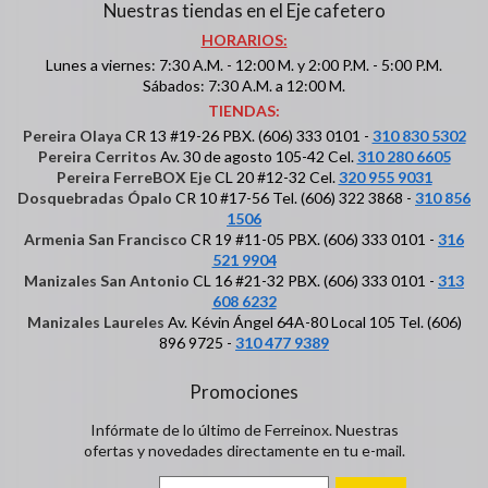
Nuestras tiendas en el Eje cafetero
HORARIOS:
Lunes a viernes: 7:30 A.M. - 12:00 M. y 2:00 P.M. - 5:00 P.M.
Sábados: 7:30 A.M. a 12:00 M.
TIENDAS:
Pereira Olaya
CR 13 #19-26 PBX. (606) 333 0101 -
310 830 5302
Pereira Cerritos
Av. 30 de agosto 105-42 Cel.
310 280 6605
Pereira FerreBOX Eje
CL 20 #12-32 Cel.
320 955 9031
Dosquebradas Ópalo
CR 10 #17-56 Tel. (606) 322 3868 -
310 856
1506
Armenia San Francisco
CR 19 #11-05 PBX. (606) 333 0101 -
316
521 9904
Manizales San Antonio
CL 16 #21-32 PBX. (606) 333 0101 -
313
608 6232
Manizales Laureles
Av. Kévin Ángel 64A-80 Local 105 Tel. (606)
896 9725 -
310 477 9389
Promociones
Infórmate de lo último de Ferreinox. Nuestras
ofertas y novedades directamente en tu e-mail.