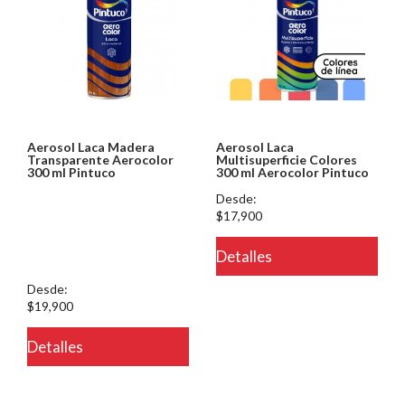
Aerosol Laca Madera
Aerosol Laca
Transparente Aerocolor
Multisuperficie Colores
300 ml Pintuco
300 ml Aerocolor Pintuco
Notice: Undefined index:
Desde:
usuario in
$17,900
/PageGearCloud/www/html/es/dominios/ferreinox.pagegear.co/modul
Detalles
on line 721
Desde:
$19,900
Detalles