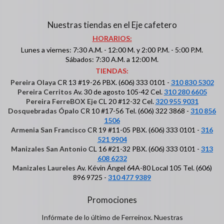
Nuestras tiendas en el Eje cafetero
HORARIOS:
Lunes a viernes: 7:30 A.M. - 12:00 M. y 2:00 P.M. - 5:00 P.M.
Sábados: 7:30 A.M. a 12:00 M.
TIENDAS:
Pereira Olaya
CR 13 #19-26 PBX. (606) 333 0101 -
310 830 5302
Pereira Cerritos
Av. 30 de agosto 105-42 Cel.
310 280 6605
Pereira FerreBOX Eje
CL 20 #12-32 Cel.
320 955 9031
Dosquebradas Ópalo
CR 10 #17-56 Tel. (606) 322 3868 -
310 856
1506
Armenia San Francisco
CR 19 #11-05 PBX. (606) 333 0101 -
316
521 9904
Manizales San Antonio
CL 16 #21-32 PBX. (606) 333 0101 -
313
608 6232
Manizales Laureles
Av. Kévin Ángel 64A-80 Local 105 Tel. (606)
896 9725 -
310 477 9389
Promociones
Infórmate de lo último de Ferreinox. Nuestras