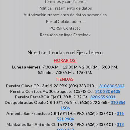
Términos y condiciones
Política Tratamiento de datos
Autorización tratamiento de datos personales
Portal Colaboradores
PQRSF Contacto
Recaudos en línea Ferreinox
Nuestras tiendas en el Eje cafetero
HORARIOS:
Lunes a viernes: 7:30 A.M. - 12:00 M. y 2:00 P.M. - 5:00 P.M.
Sábados: 7:30 A.M. a 12:00 M.
TIENDAS:
Pereira Olaya
CR 13 #19-26 PBX. (606) 333 0101 -
310 830 5302
Pereira Cerritos
Av. 30 de agosto 105-42 Cel.
310 280 6605
Pereira FerreBOX Eje
CL 20 #12-32 Cel.
320 955 9031
Dosquebradas Ópalo
CR 10 #17-56 Tel. (606) 322 3868 -
310 856
1506
Armenia San Francisco
CR 19 #11-05 PBX. (606) 333 0101 -
316
521 9904
Manizales San Antonio
CL 16 #21-32 PBX. (606) 333 0101 -
313
608 6232