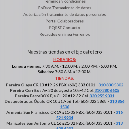
Términos y condiciones
Política Tratamiento de datos
Autorización tratamiento de datos personales
Portal Colaboradores
PQRSF Contacto
Recaudos en línea Ferreinox
Nuestras tiendas en el Eje cafetero
HORARIOS:
Lunes a viernes: 7:30 A.M. - 12:00 M. y 2:00 P.M. - 5:00 P.M.
Sábados: 7:30 A.M. a 12:00 M.
TIENDAS:
Pereira Olaya
CR 13 #19-26 PBX. (606) 333 0101 -
310 830 5302
Pereira Cerritos
Av. 30 de agosto 105-42 Cel.
310 280 6605
Pereira FerreBOX Eje
CL 20 #12-32 Cel.
320 955 9031
Dosquebradas Ópalo
CR 10 #17-56 Tel. (606) 322 3868 -
310 856
1506
Armenia San Francisco
CR 19 #11-05 PBX. (606) 333 0101 -
316
521 9904
Manizales San Antonio
CL 16 #21-32 PBX. (606) 333 0101 -
313
608 6232