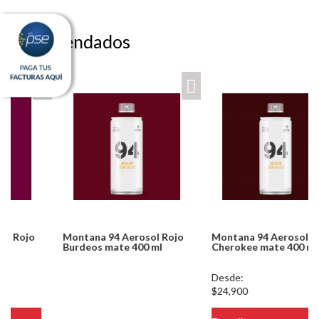
Recomendados
Montana 94 Aerosol Rojo
Montana 94 Aerosol Rojo
Burdeos mate 400 ml
Cherokee mate 400 ml
Notice: Undefined index:
Desde:
usuario in
$24,900
/PageGearCloud/www/html/es/dominios/ferreinox.pagegear.co/modul