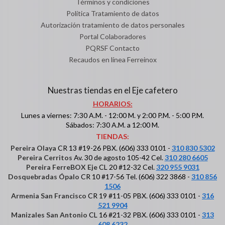
Términos y condiciones
Política Tratamiento de datos
Autorización tratamiento de datos personales
Portal Colaboradores
PQRSF Contacto
Recaudos en línea Ferreinox
Nuestras tiendas en el Eje cafetero
HORARIOS:
Lunes a viernes: 7:30 A.M. - 12:00 M. y 2:00 P.M. - 5:00 P.M.
Sábados: 7:30 A.M. a 12:00 M.
TIENDAS:
Pereira Olaya
CR 13 #19-26 PBX. (606) 333 0101 -
310 830 5302
Pereira Cerritos
Av. 30 de agosto 105-42 Cel.
310 280 6605
Pereira FerreBOX Eje
CL 20 #12-32 Cel.
320 955 9031
Dosquebradas Ópalo
CR 10 #17-56 Tel. (606) 322 3868 -
310 856
1506
Armenia San Francisco
CR 19 #11-05 PBX. (606) 333 0101 -
316
521 9904
Manizales San Antonio
CL 16 #21-32 PBX. (606) 333 0101 -
313
608 6232