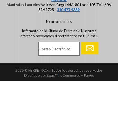
Manizales Laureles
Av. Kévin Ángel 64A-80 Local 105 Tel. (606)
896 9725 -
310 477 9389
Promociones
Infórmate de lo último de Ferreinox. Nuestras
ofertas y novedades directamente en tu e-mail.
2026 © FERREINOX.. Todos los derechos reservados
Diseñado por Exus™
|
eCommerce y Pagos