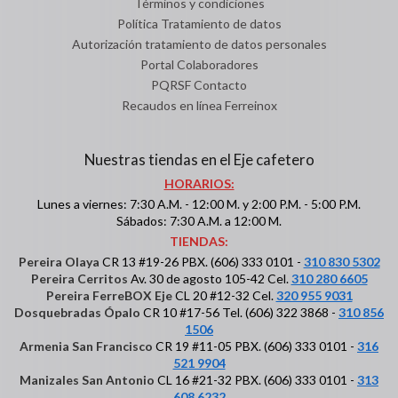
Términos y condiciones
Política Tratamiento de datos
Autorización tratamiento de datos personales
Portal Colaboradores
PQRSF Contacto
Recaudos en línea Ferreinox
Nuestras tiendas en el Eje cafetero
HORARIOS:
Lunes a viernes: 7:30 A.M. - 12:00 M. y 2:00 P.M. - 5:00 P.M.
Sábados: 7:30 A.M. a 12:00 M.
TIENDAS:
Pereira Olaya
CR 13 #19-26 PBX. (606) 333 0101 -
310 830 5302
Pereira Cerritos
Av. 30 de agosto 105-42 Cel.
310 280 6605
Pereira FerreBOX Eje
CL 20 #12-32 Cel.
320 955 9031
Dosquebradas Ópalo
CR 10 #17-56 Tel. (606) 322 3868 -
310 856
1506
Armenia San Francisco
CR 19 #11-05 PBX. (606) 333 0101 -
316
521 9904
Manizales San Antonio
CL 16 #21-32 PBX. (606) 333 0101 -
313
608 6232