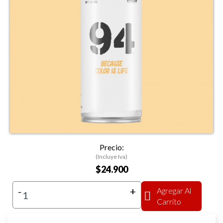
Precio:
(Incluye Iva)
$24.900
-
+
Agregar Al
Carrito