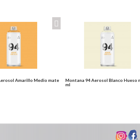
erosol Amarillo Medio mate
Montana 94 Aerosol Blanco Hueso 
ml
Desde:
odulos/catalogo/plantillas/ferreteria/ver.php
$24,900
Detalles