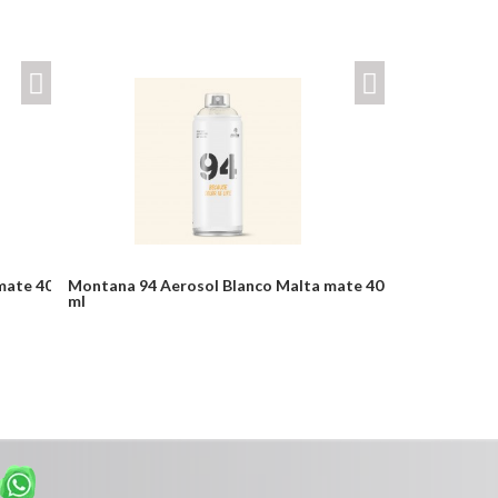
mate 400
Montana 94 Aerosol Blanco Malta mate 400
ml
Desde:
$24,900
Detalles