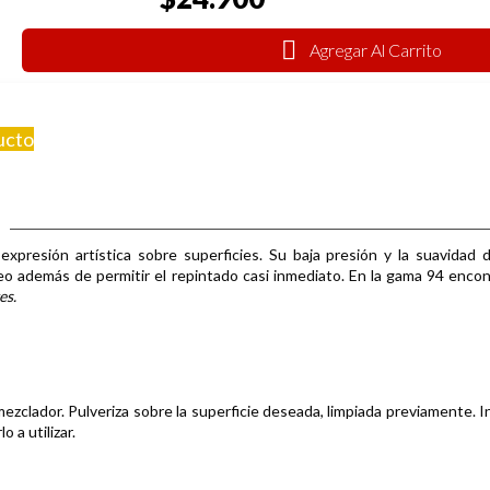
Agregar Al Carrito
ucto
 expresión artística sobre superficies
.
Su baja presión y la suavidad 
eo además de permitir el repintado casi inmediato.
En la gama 94 enco
es.
ezclador. Pulveriza sobre la superficie deseada, limpiada previamente.
I
o a utilizar.