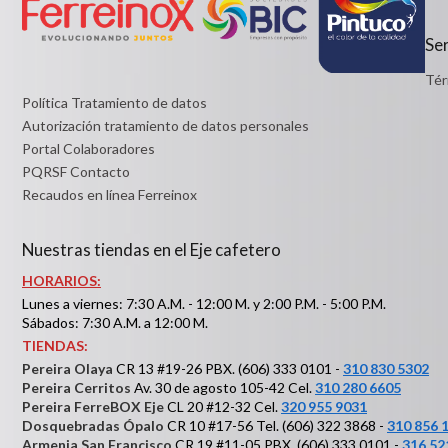
Detalles
Ser
Tér
Política Tratamiento de datos
Autorización tratamiento de datos personales
Portal Colaboradores
PQRSF Contacto
Recaudos en línea Ferreinox
Nuestras tiendas en el Eje cafetero
HORARIOS:
Lunes a viernes: 7:30 A.M. - 12:00 M. y 2:00 P.M. - 5:00 P.M.
Sábados: 7:30 A.M. a 12:00 M.
TIENDAS:
Pereira Olaya
CR 13 #19-26 PBX. (606) 333 0101 -
310 830 5302
Pereira Cerritos
Av. 30 de agosto 105-42 Cel.
310 280 6605
Pereira FerreBOX Eje
CL 20 #12-32 Cel.
320 955 9031
Dosquebradas Ópalo
CR 10 #17-56 Tel. (606) 322 3868 -
310 856 
Armenia San Francisco
CR 19 #11-05 PBX. (606) 333 0101 -
316 52