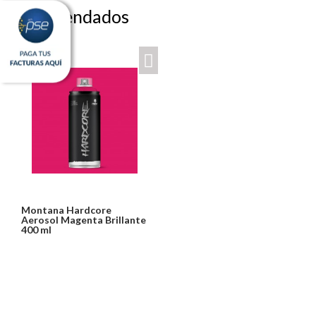
Recomendados
Montana Hardcore
Aerosol Magenta Brillante
400 ml
Notice: Undefined index:
usuario in
/PageGearCloud/www/html/es/dominios/ferreinox.pagegear.co/modul
on line 721