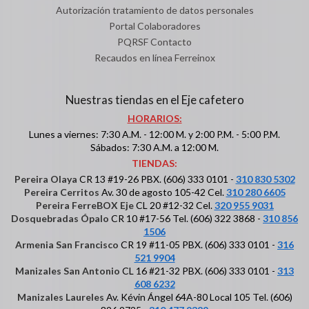
Autorización tratamiento de datos personales
Portal Colaboradores
PQRSF Contacto
Recaudos en línea Ferreinox
Nuestras tiendas en el Eje cafetero
HORARIOS:
Lunes a viernes: 7:30 A.M. - 12:00 M. y 2:00 P.M. - 5:00 P.M.
Sábados: 7:30 A.M. a 12:00 M.
TIENDAS:
Pereira Olaya
CR 13 #19-26 PBX. (606) 333 0101 -
310 830 5302
Pereira Cerritos
Av. 30 de agosto 105-42 Cel.
310 280 6605
Pereira FerreBOX Eje
CL 20 #12-32 Cel.
320 955 9031
Dosquebradas Ópalo
CR 10 #17-56 Tel. (606) 322 3868 -
310 856
1506
Armenia San Francisco
CR 19 #11-05 PBX. (606) 333 0101 -
316
521 9904
Manizales San Antonio
CL 16 #21-32 PBX. (606) 333 0101 -
313
608 6232
Manizales Laureles
Av. Kévin Ángel 64A-80 Local 105 Tel. (606)