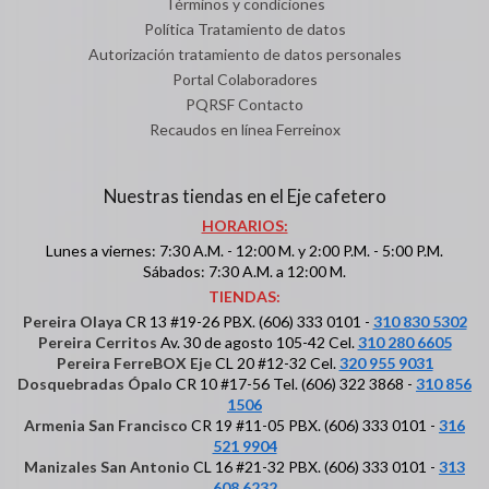
Términos y condiciones
Política Tratamiento de datos
Autorización tratamiento de datos personales
Portal Colaboradores
PQRSF Contacto
Recaudos en línea Ferreinox
Nuestras tiendas en el Eje cafetero
HORARIOS:
Lunes a viernes: 7:30 A.M. - 12:00 M. y 2:00 P.M. - 5:00 P.M.
Sábados: 7:30 A.M. a 12:00 M.
TIENDAS:
Pereira Olaya
CR 13 #19-26 PBX. (606) 333 0101 -
310 830 5302
Pereira Cerritos
Av. 30 de agosto 105-42 Cel.
310 280 6605
Pereira FerreBOX Eje
CL 20 #12-32 Cel.
320 955 9031
Dosquebradas Ópalo
CR 10 #17-56 Tel. (606) 322 3868 -
310 856
1506
Armenia San Francisco
CR 19 #11-05 PBX. (606) 333 0101 -
316
521 9904
Manizales San Antonio
CL 16 #21-32 PBX. (606) 333 0101 -
313
608 6232