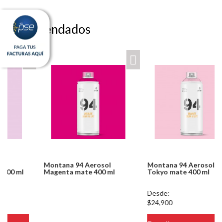
Recomendados
Montana 94 Aerosol
Montana 94 Aerosol Rosa
Magenta mate 400 ml
Tokyo mate 400 ml
Notice: Undefined index:
Desde:
usuario in
$24,900
/PageGearCloud/www/html/es/dominios/ferreinox.pagegear.co/modul