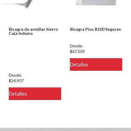
Bisagra de armillar hierro
Bisagra Piso B100 Segurex
Caja Induma
Notice: Undefined index:
Desde:
usuario in
$67,039
/PageGearCloud/www/html/es/dominios/ferreinox.pagegear.co/modul
Detalles
on line 721
Desde:
$24,907
Detalles