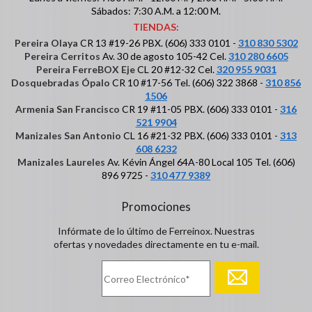
Sábados: 7:30 A.M. a 12:00 M.
TIENDAS:
Pereira Olaya
CR 13 #19-26 PBX. (606) 333 0101 -
310 830 5302
Pereira Cerritos
Av. 30 de agosto 105-42 Cel.
310 280 6605
Pereira FerreBOX Eje
CL 20 #12-32 Cel.
320 955 9031
Dosquebradas Ópalo
CR 10 #17-56 Tel. (606) 322 3868 -
310 856
1506
Armenia San Francisco
CR 19 #11-05 PBX. (606) 333 0101 -
316
521 9904
Manizales San Antonio
CL 16 #21-32 PBX. (606) 333 0101 -
313
608 6232
Manizales Laureles
Av. Kévin Ángel 64A-80 Local 105 Tel. (606)
896 9725 -
310 477 9389
Promociones
Infórmate de lo último de Ferreinox. Nuestras
ofertas y novedades directamente en tu e-mail.