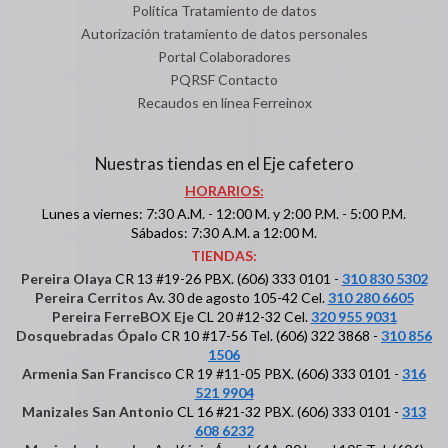
Política Tratamiento de datos
Autorización tratamiento de datos personales
Portal Colaboradores
PQRSF Contacto
Recaudos en línea Ferreinox
Nuestras tiendas en el Eje cafetero
HORARIOS:
Lunes a viernes: 7:30 A.M. - 12:00 M. y 2:00 P.M. - 5:00 P.M.
Sábados: 7:30 A.M. a 12:00 M.
TIENDAS:
Pereira Olaya
CR 13 #19-26 PBX. (606) 333 0101 -
310 830 5302
Pereira Cerritos
Av. 30 de agosto 105-42 Cel.
310 280 6605
Pereira FerreBOX Eje
CL 20 #12-32 Cel.
320 955 9031
Dosquebradas Ópalo
CR 10 #17-56 Tel. (606) 322 3868 -
310 856
1506
Armenia San Francisco
CR 19 #11-05 PBX. (606) 333 0101 -
316
521 9904
Manizales San Antonio
CL 16 #21-32 PBX. (606) 333 0101 -
313
608 6232