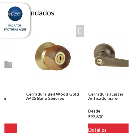
Recomendados
Cerradura Bell Wood Gold
Cerradura Júpiter
A40S Baño Segurex
Anticado Inafer
Notice: Undefined index:
Desde:
usuario in
$92,600
/PageGearCloud/www/html/es/dominios/ferreinox.pagegear.co/modul
Detalles
on line 721