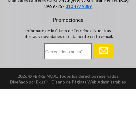
Manizales Laureles
Av. Kévin Ángel 64A-80 Local 105 Tel. (606)
896 9725 -
310 477 9389
Promociones
Infórmate de lo último de Ferreinox. Nuestras
ofertas y novedades directamente en tu e-mail.
2026 © FERREINOX.. Todos los derechos reservados
Diseñado por Exus™
|
Diseño de Páginas Web Administrables