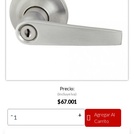
Precio:
(Incluye Iva)
$67.001
-
+
Agregar Al
Carrito