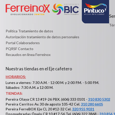
Detalles
Ser
Tér
Política Tratamiento de datos
Autorización tratamiento de datos personales
Portal Colaboradores
PQRSF Contacto
Recaudos en línea Ferreinox
Nuestras tiendas en el Eje cafetero
HORARIOS:
Lunes a viernes: 7:30 A.M. - 12:00 M. y 2:00 P.M. - 5:00 P.M.
Sábados: 7:30 A.M. a 12:00 M.
TIENDAS:
Pereira Olaya
CR 13 #19-26 PBX. (606) 333 0101 -
310 830 5302
Pereira Cerritos
Av. 30 de agosto 105-42 Cel.
310 280 6605
Pereira FerreBOX Eje
CL 20 #12-32 Cel.
320 955 9031
Dosquebradas Ópalo
CR 10 #17-56 Tel. (606) 322 3868 -
310 856 