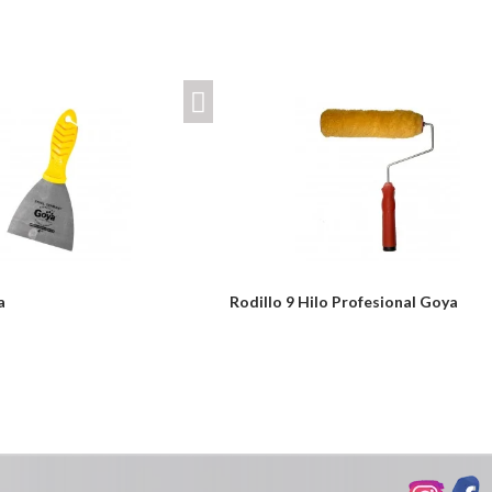
a
Rodillo 9 Hilo Profesional Goya
Desde:
odulos/catalogo/plantillas/ferreteria/ver.php
$11,600
Detalles