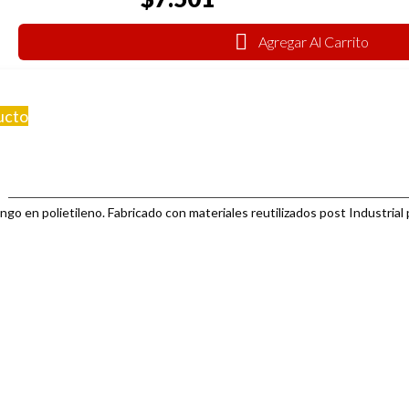
Agregar Al Carrito
ucto
mango en polietileno. Fabricado con materiales
reutilizados post Industrial 