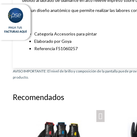
debido al labrado de diamante en alto relieve impreso sobre 
Con un diseño anatómico que permite realizar las labores c
Categoría Accesorios para pintar
Elaborado por Goya
Referencia F51060257
AVISO IMPORTANTE: El nivel de brillo y composición de la pantalla puede provo
producto.
Recomendados