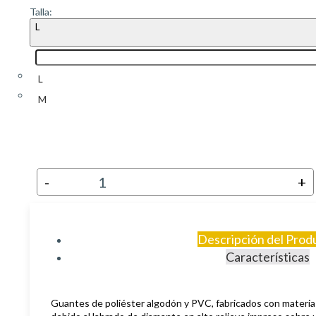
Talla:
L
L
M
-
+
Descripción del Prod
Características
Guantes de poliéster algodón y PVC, fabricados con materias