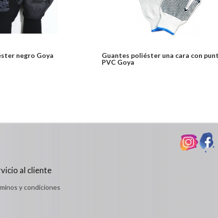
éster negro Goya
Guantes poliéster una cara con pun
PVC Goya
Desde:
odulos/catalogo/plantillas/ferreteria/ver.php
$4,399
Detalles
vicio al cliente
minos y condiciones