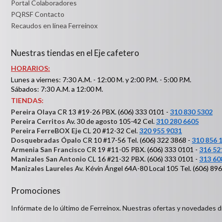
Portal Colaboradores
PQRSF Contacto
Recaudos en línea Ferreinox
Nuestras tiendas en el Eje cafetero
HORARIOS:
Lunes a viernes: 7:30 A.M. - 12:00 M. y 2:00 P.M. - 5:00 P.M.
Sábados: 7:30 A.M. a 12:00 M.
TIENDAS:
Pereira Olaya
CR 13 #19-26 PBX. (606) 333 0101 -
310 830 5302
Pereira Cerritos
Av. 30 de agosto 105-42 Cel.
310 280 6605
Pereira FerreBOX Eje
CL 20 #12-32 Cel.
320 955 9031
Dosquebradas Ópalo
CR 10 #17-56 Tel. (606) 322 3868 -
310 856 
Armenia San Francisco
CR 19 #11-05 PBX. (606) 333 0101 -
316 52
Manizales San Antonio
CL 16 #21-32 PBX. (606) 333 0101 -
313 60
Manizales Laureles
Av. Kévin Ángel 64A-80 Local 105 Tel. (606) 89
Promociones
Infórmate de lo último de Ferreinox. Nuestras ofertas y novedades d