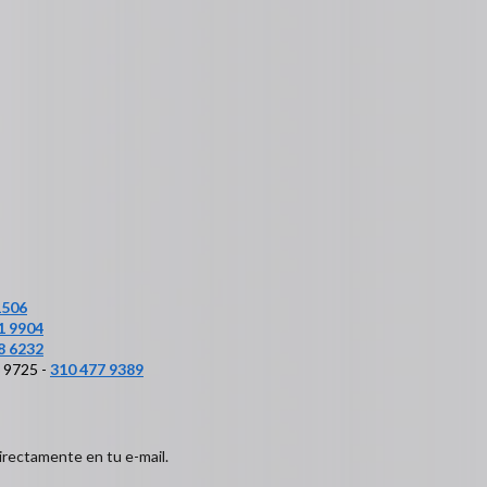
1506
1 9904
8 6232
6 9725 -
310 477 9389
irectamente en tu e-mail.