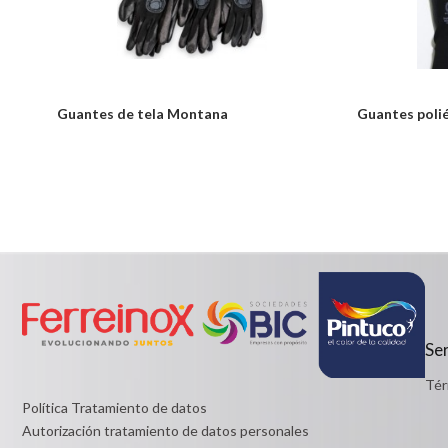
Guantes de tela Montana
Guantes poli
Notice: Undefined index: usuario in
Desde:
/PageGearCloud/www/html/es/dominios/ferreinox.pagegear.co/m
$3,600
on line 721
Detalles
Desde:
$12,900
Detalles
Ser
Tér
Política Tratamiento de datos
Autorización tratamiento de datos personales