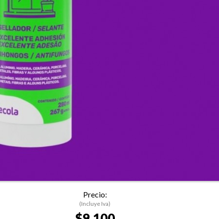
Precio:
(Incluye Iva)
$9.100