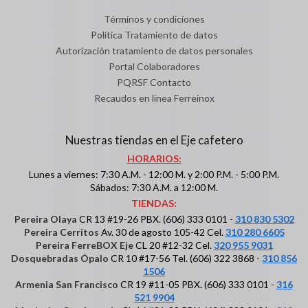
Términos y condiciones
Política Tratamiento de datos
Autorización tratamiento de datos personales
Portal Colaboradores
PQRSF Contacto
Recaudos en línea Ferreinox
Nuestras tiendas en el Eje cafetero
HORARIOS:
Lunes a viernes: 7:30 A.M. - 12:00 M. y 2:00 P.M. - 5:00 P.M.
Sábados: 7:30 A.M. a 12:00 M.
TIENDAS:
Pereira Olaya
CR 13 #19-26 PBX. (606) 333 0101 -
310 830 5302
Pereira Cerritos
Av. 30 de agosto 105-42 Cel.
310 280 6605
Pereira FerreBOX Eje
CL 20 #12-32 Cel.
320 955 9031
Dosquebradas Ópalo
CR 10 #17-56 Tel. (606) 322 3868 -
310 856
1506
Armenia San Francisco
CR 19 #11-05 PBX. (606) 333 0101 -
316
521 9904