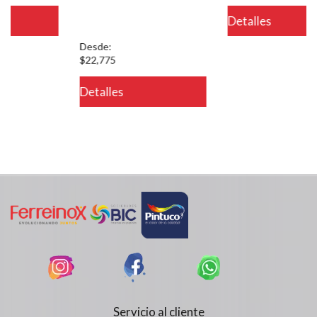
/PageGearCloud/www/html/es/dominios/ferreinox.pagegear.co/modul
Detalles
on line 721
Desde:
$22,775
Detalles
Servicio al cliente