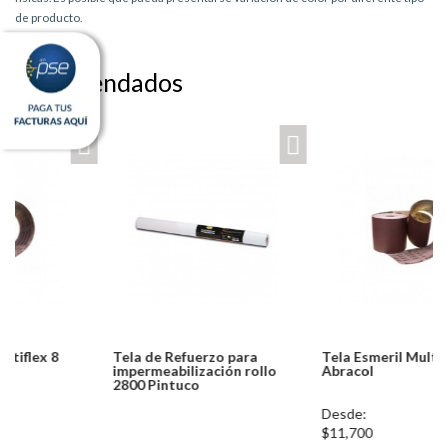
de producto.
Recomendados
Tela de Refuerzo para
Tela Esmeril Multiflex 4
impermeabilización rollo
Abracol
2800 Pintuco
Notice: Undefined index:
Desde:
usuario in
$11,700