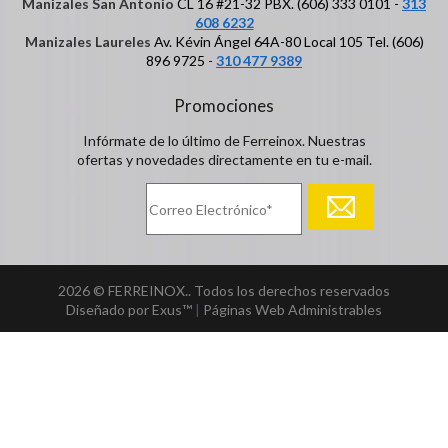
Manizales San Antonio
CL 16 #21-32 PBX. (606) 333 0101 -
313
608 6232
Manizales Laureles
Av. Kévin Ángel 64A-80 Local 105 Tel. (606)
896 9725 -
310 477 9389
Promociones
Infórmate de lo último de Ferreinox. Nuestras
ofertas y novedades directamente en tu e-mail.
2026 © FERREINOX.. Todos los derechos reservados
Diseñado por Exus™
|
Páginas Web Administrables