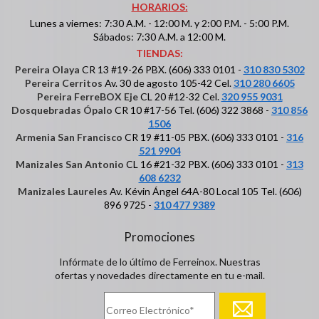
HORARIOS:
Lunes a viernes: 7:30 A.M. - 12:00 M. y 2:00 P.M. - 5:00 P.M.
Sábados: 7:30 A.M. a 12:00 M.
TIENDAS:
Pereira Olaya
CR 13 #19-26 PBX. (606) 333 0101 -
310 830 5302
Pereira Cerritos
Av. 30 de agosto 105-42 Cel.
310 280 6605
Pereira FerreBOX Eje
CL 20 #12-32 Cel.
320 955 9031
Dosquebradas Ópalo
CR 10 #17-56 Tel. (606) 322 3868 -
310 856
1506
Armenia San Francisco
CR 19 #11-05 PBX. (606) 333 0101 -
316
521 9904
Manizales San Antonio
CL 16 #21-32 PBX. (606) 333 0101 -
313
608 6232
Manizales Laureles
Av. Kévin Ángel 64A-80 Local 105 Tel. (606)
896 9725 -
310 477 9389
Promociones
Infórmate de lo último de Ferreinox. Nuestras
ofertas y novedades directamente en tu e-mail.