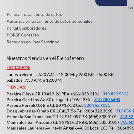
Tér
Política Tratamiento de datos
Autorización tratamiento de datos personales
Portal Colaboradores
PQRSF Contacto
Recaudos en línea Ferreinox
Nuestras tiendas en el Eje cafetero
HORARIOS:
Lunes a viernes: 7:30 A.M. - 12:00 M. y 2:00 P.M. - 5:00 P.M.
Sábados: 7:30 A.M. a 12:00 M.
TIENDAS:
Pereira Olaya
CR 13 #19-26 PBX. (606) 333 0101 -
310 830 5302
Pereira Cerritos
Av. 30 de agosto 105-42 Cel.
310 280 6605
Pereira FerreBOX Eje
CL 20 #12-32 Cel.
320 955 9031
Dosquebradas Ópalo
CR 10 #17-56 Tel. (606) 322 3868 -
310 856 
Armenia San Francisco
CR 19 #11-05 PBX. (606) 333 0101 -
316 52
Manizales San Antonio
CL 16 #21-32 PBX. (606) 333 0101 -
313 60
Manizales Laureles
Av. Kévin Ángel 64A-80 Local 105 Tel. (606) 89