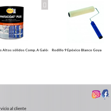
s Altos sólidos Comp. A Galón
Rodillo 9 Epóxico Blanco Goya
Desde:
odulos/catalogo/plantillas/ferreteria/ver.php
$12,300
Detalles
vicio al cliente