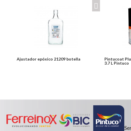
Ajustador epóxico 21209 botella
Pintucoat Plu
3.7 L Pintuco
Notice: Undefined index: usuario in
Desde:
/PageGearCloud/www/html/es/dominios/ferreinox.pagegear.co/m
$298,734
on line 721
Detalles
Desde:
$15,000
Detalles
Ser