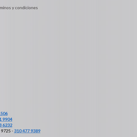
minos y condiciones
1506
1 9904
8 6232
6 9725 -
310 477 9389