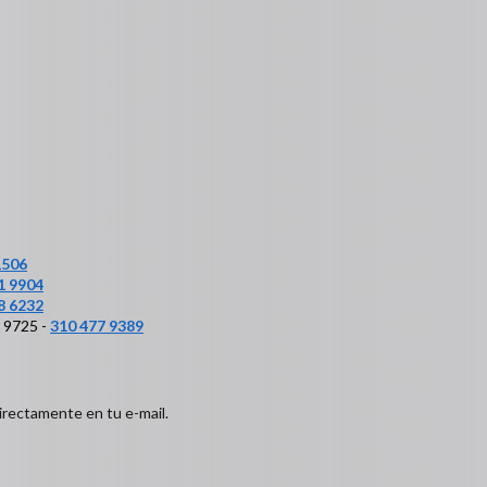
1506
1 9904
8 6232
6 9725 -
310 477 9389
irectamente en tu e-mail.