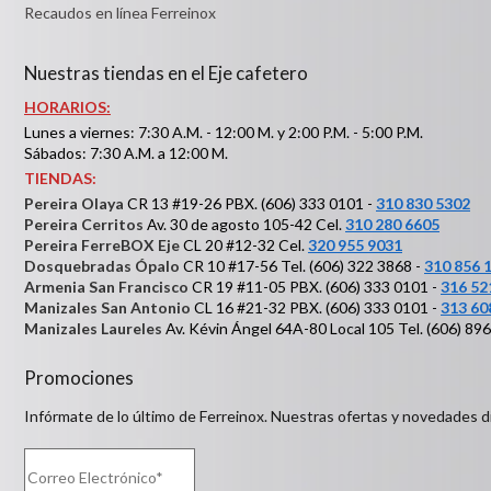
Recaudos en línea Ferreinox
Nuestras tiendas en el Eje cafetero
HORARIOS:
Lunes a viernes: 7:30 A.M. - 12:00 M. y 2:00 P.M. - 5:00 P.M.
Sábados: 7:30 A.M. a 12:00 M.
TIENDAS:
Pereira Olaya
CR 13 #19-26 PBX. (606) 333 0101 -
310 830 5302
Pereira Cerritos
Av. 30 de agosto 105-42 Cel.
310 280 6605
Pereira FerreBOX Eje
CL 20 #12-32 Cel.
320 955 9031
Dosquebradas Ópalo
CR 10 #17-56 Tel. (606) 322 3868 -
310 856 
Armenia San Francisco
CR 19 #11-05 PBX. (606) 333 0101 -
316 52
Manizales San Antonio
CL 16 #21-32 PBX. (606) 333 0101 -
313 60
Manizales Laureles
Av. Kévin Ángel 64A-80 Local 105 Tel. (606) 89
Promociones
Infórmate de lo último de Ferreinox. Nuestras ofertas y novedades d