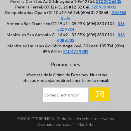
Pereira Cerritos
Av. 30 de agosto 105-42 Cel.
310 280 6605
Pereira FerreBOX Eje
CL 20 #12-32 Cel.
320 955 9031
Dosquebradas Ópalo
CR 10 #17-56 Tel. (606) 322 3868 -
310 856
1506
Armenia San Francisco
CR 19 #11-05 PBX. (606) 333 0101 -
316
521 9904
Manizales San Antonio
CL 16 #21-32 PBX. (606) 333 0101 -
313
608 6232
Manizales Laureles
Av. Kévin Ángel 64A-80 Local 105 Tel. (606)
896 9725 -
310 477 9389
Promociones
Infórmate de lo último de Ferreinox. Nuestras
ofertas y novedades directamente en tu e-mail.
2026 © FERREINOX.. Todos los derechos reservados
Diseñado por Exus™
|
Más Info