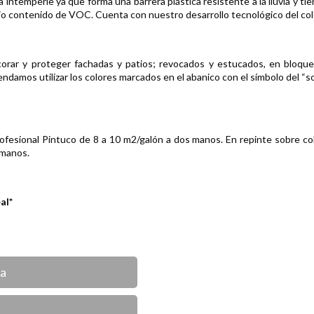
a intemperie ya que forma una barrera plástica resistente a la lluvia y ti
bajo contenido de VOC. Cuenta con nuestro desarrollo tecnológico del co
 y proteger fachadas y patios; revocados y estucados, en bloque a la
damos utilizar los colores marcados en el abanico con el símbolo del “sol
fesional Pintuco de 8 a 10 m2/galón a dos manos. En repinte sobre co
 manos.
eal*
ca