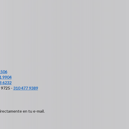
1506
1 9904
8 6232
6 9725 -
310 477 9389
irectamente en tu e-mail.