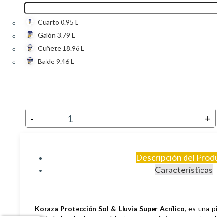
Cuarto 0.95 L
Galón 3.79 L
Cuñete 18.96 L
Balde 9.46 L
-
+
Descripción del Prod
Características
Koraza Protección Sol & Lluvia Super Acrílico,
es una pi