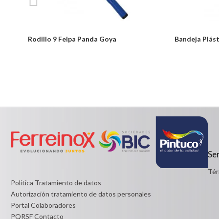
marillo
Rodillo 9 Felpa Panda Goya
Bandeja Plás
Notice: Undefined index: usuario in
Desde:
/PageGearCloud/www/html/es/dominios/ferreinox.pagegear.co/m
$7,200
on line 721
Detalles
Desde:
$9,600
Detalles
Ser
Tér
Política Tratamiento de datos
Autorización tratamiento de datos personales
Portal Colaboradores
PQRSF Contacto