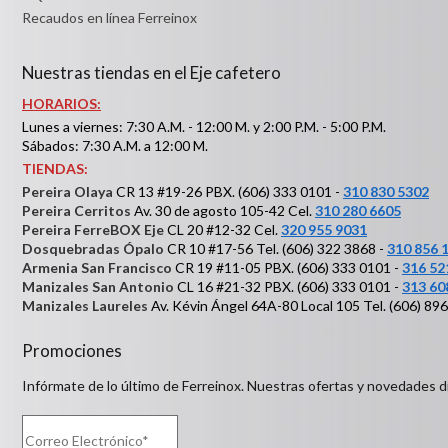
Recaudos en línea Ferreinox
Nuestras tiendas en el Eje cafetero
HORARIOS:
Lunes a viernes: 7:30 A.M. - 12:00 M. y 2:00 P.M. - 5:00 P.M.
Sábados: 7:30 A.M. a 12:00 M.
TIENDAS:
Pereira Olaya
CR 13 #19-26 PBX. (606) 333 0101 -
310 830 5302
Pereira Cerritos
Av. 30 de agosto 105-42 Cel.
310 280 6605
Pereira FerreBOX Eje
CL 20 #12-32 Cel.
320 955 9031
Dosquebradas Ópalo
CR 10 #17-56 Tel. (606) 322 3868 -
310 856 
Armenia San Francisco
CR 19 #11-05 PBX. (606) 333 0101 -
316 52
Manizales San Antonio
CL 16 #21-32 PBX. (606) 333 0101 -
313 60
Manizales Laureles
Av. Kévin Ángel 64A-80 Local 105 Tel. (606) 89
Promociones
Infórmate de lo último de Ferreinox. Nuestras ofertas y novedades d