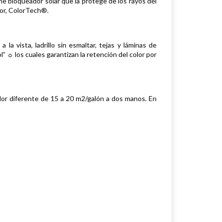
ene bloqueador solar que la protege de los rayos del
lor, ColorTech®.
 vista, ladrillo sin esmaltar, tejas y láminas de
” ☼ los cuales garantizan la retención del color por
lor diferente de 15 a 20 m2/galón a dos manos. En