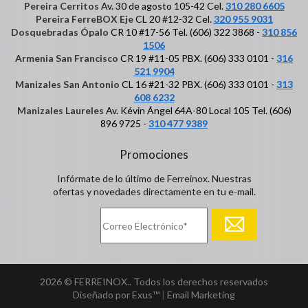
Pereira Cerritos
Av. 30 de agosto 105-42 Cel.
310 280 6605
Pereira FerreBOX Eje
CL 20 #12-32 Cel.
320 955 9031
Dosquebradas Ópalo
CR 10 #17-56 Tel. (606) 322 3868 -
310 856
1506
Armenia San Francisco
CR 19 #11-05 PBX. (606) 333 0101 -
316
521 9904
Manizales San Antonio
CL 16 #21-32 PBX. (606) 333 0101 -
313
608 6232
Manizales Laureles
Av. Kévin Ángel 64A-80 Local 105 Tel. (606)
896 9725 -
310 477 9389
Promociones
Infórmate de lo último de Ferreinox. Nuestras
ofertas y novedades directamente en tu e-mail.
2026 © FERREINOX.. Todos los derechos reservados
Diseñado por Exus™
|
Email Marketing