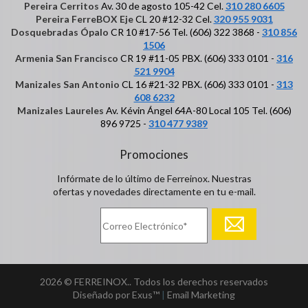
Pereira Cerritos
Av. 30 de agosto 105-42 Cel.
310 280 6605
Pereira FerreBOX Eje
CL 20 #12-32 Cel.
320 955 9031
Dosquebradas Ópalo
CR 10 #17-56 Tel. (606) 322 3868 -
310 856
1506
Armenia San Francisco
CR 19 #11-05 PBX. (606) 333 0101 -
316
521 9904
Manizales San Antonio
CL 16 #21-32 PBX. (606) 333 0101 -
313
608 6232
Manizales Laureles
Av. Kévin Ángel 64A-80 Local 105 Tel. (606)
896 9725 -
310 477 9389
Promociones
Infórmate de lo último de Ferreinox. Nuestras
ofertas y novedades directamente en tu e-mail.
2026 © FERREINOX.. Todos los derechos reservados
Diseñado por Exus™
|
Email Marketing