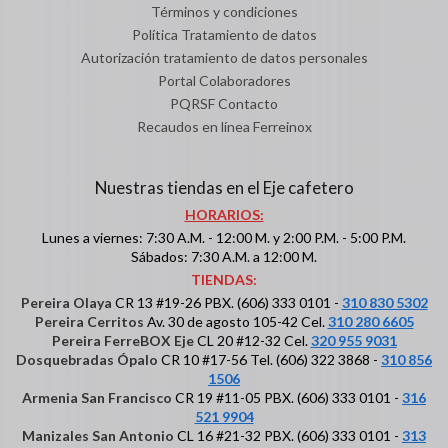
Términos y condiciones
Política Tratamiento de datos
Autorización tratamiento de datos personales
Portal Colaboradores
PQRSF Contacto
Recaudos en línea Ferreinox
Nuestras tiendas en el Eje cafetero
HORARIOS:
Lunes a viernes: 7:30 A.M. - 12:00 M. y 2:00 P.M. - 5:00 P.M.
Sábados: 7:30 A.M. a 12:00 M.
TIENDAS:
Pereira Olaya
CR 13 #19-26 PBX. (606) 333 0101 -
310 830 5302
Pereira Cerritos
Av. 30 de agosto 105-42 Cel.
310 280 6605
Pereira FerreBOX Eje
CL 20 #12-32 Cel.
320 955 9031
Dosquebradas Ópalo
CR 10 #17-56 Tel. (606) 322 3868 -
310 856
1506
Armenia San Francisco
CR 19 #11-05 PBX. (606) 333 0101 -
316
521 9904
Manizales San Antonio
CL 16 #21-32 PBX. (606) 333 0101 -
313