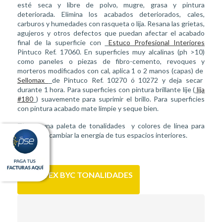
esté seca y libre de polvo, mugre, grasa y pintura
deteriorada. Elimina los acabados deteriorados, cales,
carburos y humedades con rasqueta o lija. Resana las grietas,
agujeros y otros defectos que puedan afectar el acabado
final de la superficie con
Estuco Profesional Interiores
Pintuco Ref. 17060. En superficies muy alcalinas (ph >10)
como paneles o piezas de fibro-cemento, revoques y
morteros modificados con cal, aplica 1 o 2 manos (capas) de
Sellomax
de Pintuco Ref. 10270 ó 10272 y deja secar
durante 1 hora. Para superficies con pintura brillante lije (
lija
#180
) suavemente para suprimir el brillo. Para superficies
con pintura acabado mate limpie y seque bien.
Tienes una paleta de tonalidades y colores de línea para
escoger y cambiar la energía de tus espacios interiores.
VINILTEX BYC TONALIDADES