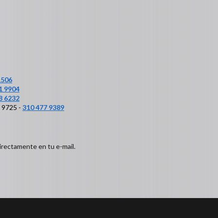
1506
1 9904
8 6232
6 9725 -
310 477 9389
irectamente en tu e-mail.