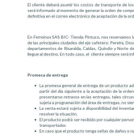
El cliente deberá asumir los costos de transporte de lo
será informado al momento de generar la orden de compr
definitiva en el correo electrónico de aceptación de la 
En Ferreinox SAS BIC- Tienda Pintuco, nos reservamos la
de las principales ciudades del eje cafetero: Pereira, D
departamentos de Risaralda, Caldas, Quindío y Norte de
llegue al destino. En todo caso, el
cliente siempre será in
Promesa de entrega
La promesa general de entrega de un producto adqu
partir del día siguiente a la aceptación de la ord
presentarse retrasos en las entregas, tales circu
sujeta a programación del área de entregas, no sie
La venta estará sujeta a disponibilidad del inventa
resolver la situación.
El producto podrá ser recibido por cualquier person
transportador.
En caso que el producto tenga señas de daños o rup