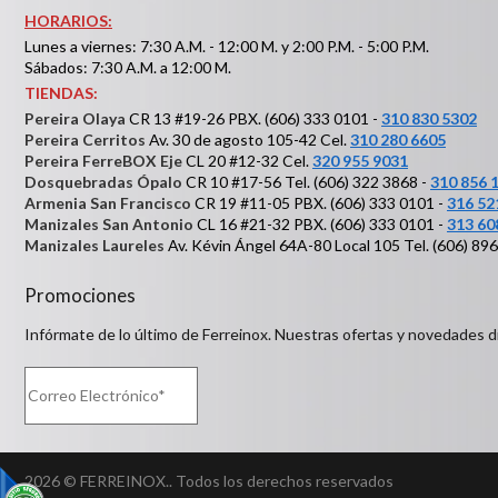
HORARIOS:
Lunes a viernes: 7:30 A.M. - 12:00 M. y 2:00 P.M. - 5:00 P.M.
Sábados: 7:30 A.M. a 12:00 M.
TIENDAS:
Pereira Olaya
CR 13 #19-26 PBX. (606) 333 0101 -
310 830 5302
Pereira Cerritos
Av. 30 de agosto 105-42 Cel.
310 280 6605
Pereira FerreBOX Eje
CL 20 #12-32 Cel.
320 955 9031
Dosquebradas Ópalo
CR 10 #17-56 Tel. (606) 322 3868 -
310 856 
Armenia San Francisco
CR 19 #11-05 PBX. (606) 333 0101 -
316 52
Manizales San Antonio
CL 16 #21-32 PBX. (606) 333 0101 -
313 60
Manizales Laureles
Av. Kévin Ángel 64A-80 Local 105 Tel. (606) 89
Promociones
Infórmate de lo último de Ferreinox. Nuestras ofertas y novedades d
2026 © FERREINOX.. Todos los derechos reservados