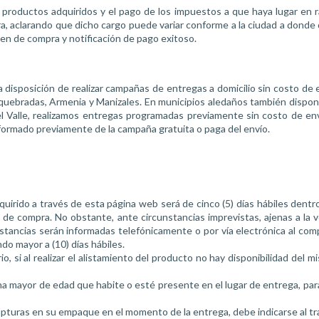
s productos adquiridos y el pago de los impuestos a que haya lugar en r
a, aclarando que dicho cargo puede variar conforme a la ciudad a donde
orden de compra y notificación de pago exitoso.
 disposición de realizar campañas de entregas a domicilio sin costo de 
osquebradas, Armenia y Manizales. En municipios aledaños también dispon
l Valle, realizamos entregas programadas previamente sin costo de enví
formado previamente de la campaña gratuita o paga del envío.
irido a través de esta página web será de cinco (5) días hábiles dentro
en de compra. No obstante, ante circunstancias imprevistas, ajenas a la
nstancias serán informadas telefónicamente o por vía electrónica al com
ndo mayor a (10) días hábiles.
rio, si al realizar el alistamiento del producto no hay disponibilidad de
a mayor de edad que habite o esté presente en el lugar de entrega, para lo
turas en su empaque en el momento de la entrega, debe indicarse al tran