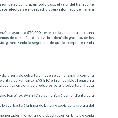
azón de su compra; en todo caso, el valor del transporte
 deba efectuarse el despacho y será informado de manera
envío, mayores a $70.000 pesos, en la zona metropolitana
emos de campañas de servicio a domicilio gratuito. de los
o, garantizando la seguridad de que la compra realizada
 de la zona de cobertura I, que se comenzarán a contar a
 voluntad de Ferreinox SAS BIC e irremediables llegasen a
prador. La entrega de productos para la cobertura II está
l mismo Ferreinox SAS BIC se comunicará con el cliente para
 cual bastará la firma de la guía ó copia de la factura del
sportador y registrarse la observación en la guía ó copia