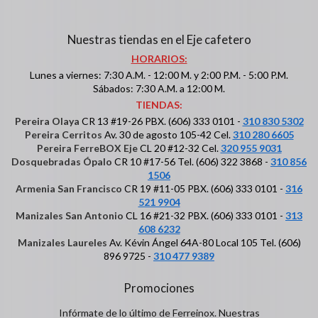
Nuestras tiendas en el Eje cafetero
HORARIOS:
Lunes a viernes: 7:30 A.M. - 12:00 M. y 2:00 P.M. - 5:00 P.M.
Sábados: 7:30 A.M. a 12:00 M.
TIENDAS:
Pereira Olaya
CR 13 #19-26 PBX. (606) 333 0101 -
310 830 5302
Pereira Cerritos
Av. 30 de agosto 105-42 Cel.
310 280 6605
Pereira FerreBOX Eje
CL 20 #12-32 Cel.
320 955 9031
Dosquebradas Ópalo
CR 10 #17-56 Tel. (606) 322 3868 -
310 856
1506
Armenia San Francisco
CR 19 #11-05 PBX. (606) 333 0101 -
316
521 9904
Manizales San Antonio
CL 16 #21-32 PBX. (606) 333 0101 -
313
608 6232
Manizales Laureles
Av. Kévin Ángel 64A-80 Local 105 Tel. (606)
896 9725 -
310 477 9389
Promociones
Infórmate de lo último de Ferreinox. Nuestras