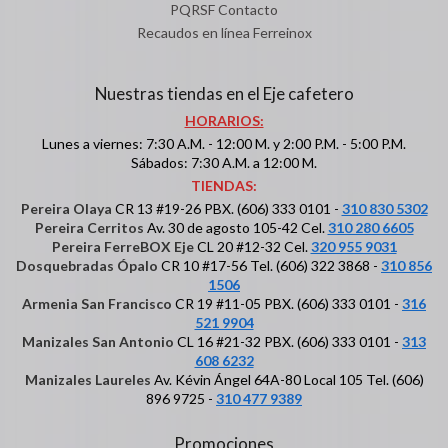
PQRSF Contacto
Recaudos en línea Ferreinox
Nuestras tiendas en el Eje cafetero
HORARIOS:
Lunes a viernes: 7:30 A.M. - 12:00 M. y 2:00 P.M. - 5:00 P.M.
Sábados: 7:30 A.M. a 12:00 M.
TIENDAS:
Pereira Olaya
CR 13 #19-26 PBX. (606) 333 0101 -
310 830 5302
Pereira Cerritos
Av. 30 de agosto 105-42 Cel.
310 280 6605
Pereira FerreBOX Eje
CL 20 #12-32 Cel.
320 955 9031
Dosquebradas Ópalo
CR 10 #17-56 Tel. (606) 322 3868 -
310 856
1506
Armenia San Francisco
CR 19 #11-05 PBX. (606) 333 0101 -
316
521 9904
Manizales San Antonio
CL 16 #21-32 PBX. (606) 333 0101 -
313
608 6232
Manizales Laureles
Av. Kévin Ángel 64A-80 Local 105 Tel. (606)
896 9725 -
310 477 9389
Promociones