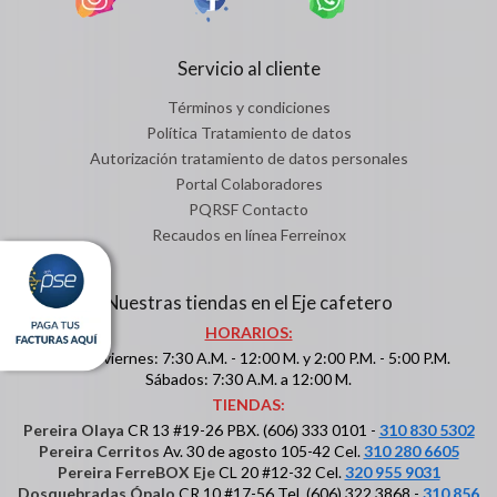
Servicio al cliente
Términos y condiciones
Política Tratamiento de datos
Autorización tratamiento de datos personales
Portal Colaboradores
PQRSF Contacto
Recaudos en línea Ferreinox
Nuestras tiendas en el Eje cafetero
HORARIOS:
Lunes a viernes: 7:30 A.M. - 12:00 M. y 2:00 P.M. - 5:00 P.M.
Sábados: 7:30 A.M. a 12:00 M.
TIENDAS:
Pereira Olaya
CR 13 #19-26 PBX. (606) 333 0101 -
310 830 5302
Pereira Cerritos
Av. 30 de agosto 105-42 Cel.
310 280 6605
Pereira FerreBOX Eje
CL 20 #12-32 Cel.
320 955 9031
Dosquebradas Ópalo
CR 10 #17-56 Tel. (606) 322 3868 -
310 856