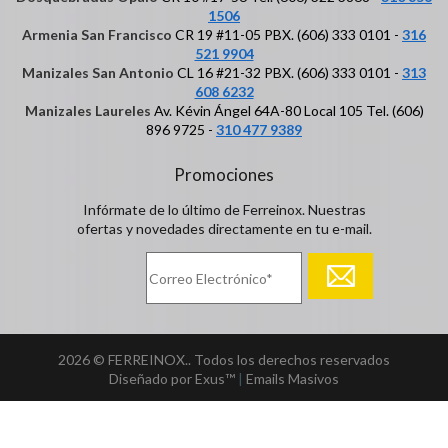
1506
Armenia San Francisco
CR 19 #11-05 PBX. (606) 333 0101 -
316
521 9904
Manizales San Antonio
CL 16 #21-32 PBX. (606) 333 0101 -
313
608 6232
Manizales Laureles
Av. Kévin Ángel 64A-80 Local 105 Tel. (606)
896 9725 -
310 477 9389
Promociones
Infórmate de lo último de Ferreinox. Nuestras
ofertas y novedades directamente en tu e-mail.
2026 © FERREINOX.. Todos los derechos reservados
Diseñado por Exus™
|
Emails Masivos