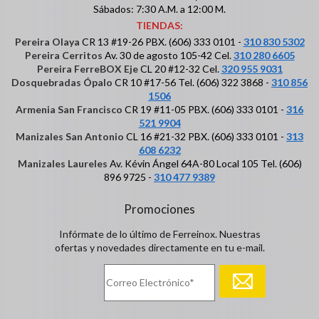
Sábados: 7:30 A.M. a 12:00 M.
TIENDAS:
Pereira Olaya
CR 13 #19-26 PBX. (606) 333 0101 -
310 830 5302
Pereira Cerritos
Av. 30 de agosto 105-42 Cel.
310 280 6605
Pereira FerreBOX Eje
CL 20 #12-32 Cel.
320 955 9031
Dosquebradas Ópalo
CR 10 #17-56 Tel. (606) 322 3868 -
310 856
1506
Armenia San Francisco
CR 19 #11-05 PBX. (606) 333 0101 -
316
521 9904
Manizales San Antonio
CL 16 #21-32 PBX. (606) 333 0101 -
313
608 6232
Manizales Laureles
Av. Kévin Ángel 64A-80 Local 105 Tel. (606)
896 9725 -
310 477 9389
Promociones
Infórmate de lo último de Ferreinox. Nuestras
ofertas y novedades directamente en tu e-mail.