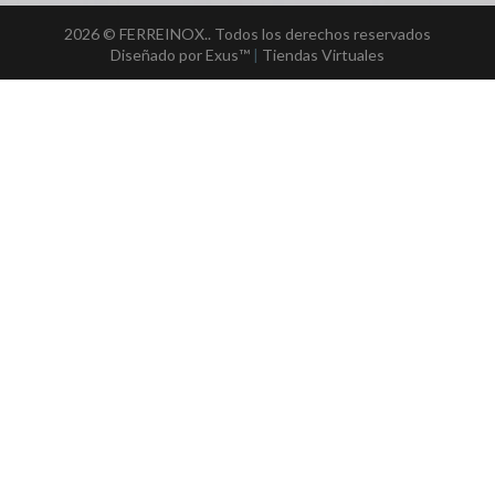
2026 © FERREINOX.. Todos los derechos reservados
Diseñado por Exus™
|
Tiendas Virtuales