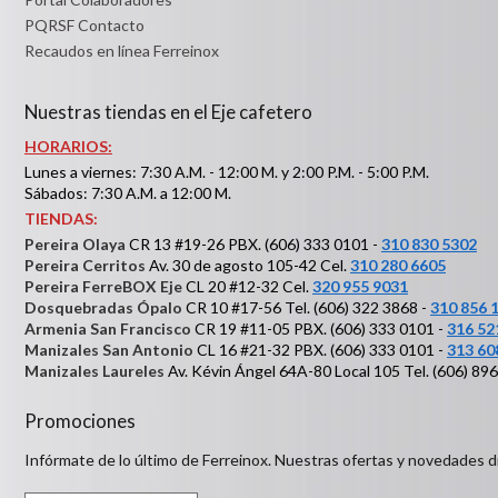
PQRSF Contacto
Recaudos en línea Ferreinox
Nuestras tiendas en el Eje cafetero
HORARIOS:
Lunes a viernes: 7:30 A.M. - 12:00 M. y 2:00 P.M. - 5:00 P.M.
Sábados: 7:30 A.M. a 12:00 M.
TIENDAS:
Pereira Olaya
CR 13 #19-26 PBX. (606) 333 0101 -
310 830 5302
Pereira Cerritos
Av. 30 de agosto 105-42 Cel.
310 280 6605
Pereira FerreBOX Eje
CL 20 #12-32 Cel.
320 955 9031
Dosquebradas Ópalo
CR 10 #17-56 Tel. (606) 322 3868 -
310 856 
Armenia San Francisco
CR 19 #11-05 PBX. (606) 333 0101 -
316 52
Manizales San Antonio
CL 16 #21-32 PBX. (606) 333 0101 -
313 60
Manizales Laureles
Av. Kévin Ángel 64A-80 Local 105 Tel. (606) 89
Promociones
Infórmate de lo último de Ferreinox. Nuestras ofertas y novedades d