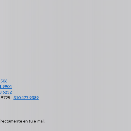
1506
1 9904
8 6232
6 9725 -
310 477 9389
irectamente en tu e-mail.