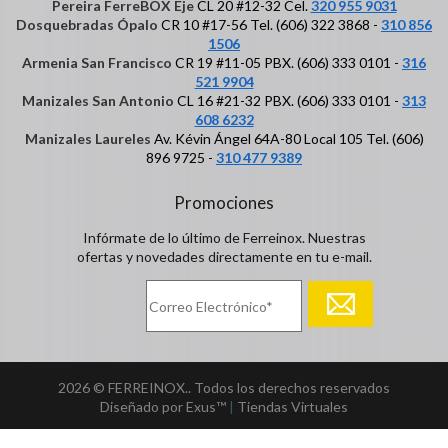
Pereira FerreBOX Eje
CL 20 #12-32 Cel.
320 955 9031
Dosquebradas Ópalo
CR 10 #17-56 Tel. (606) 322 3868 -
310 856
1506
Armenia San Francisco
CR 19 #11-05 PBX. (606) 333 0101 -
316
521 9904
Manizales San Antonio
CL 16 #21-32 PBX. (606) 333 0101 -
313
608 6232
Manizales Laureles
Av. Kévin Ángel 64A-80 Local 105 Tel. (606)
896 9725 -
310 477 9389
Promociones
Infórmate de lo último de Ferreinox. Nuestras
ofertas y novedades directamente en tu e-mail.
2026 © FERREINOX.. Todos los derechos reservados
Diseñado por Exus™
|
Tiendas Virtuales