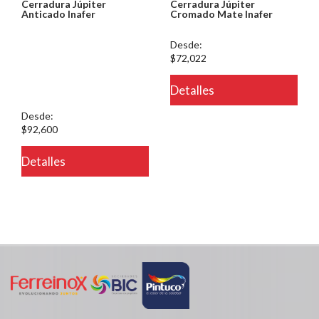
Cerradura Júpiter
Cerradura Júpiter
Anticado Inafer
Cromado Mate Inafer
Notice: Undefined index:
Desde:
usuario in
$72,022
/PageGearCloud/www/html/es/dominios/ferreinox.pagegear.co/modul
Detalles
on line 721
Desde:
$92,600
Detalles