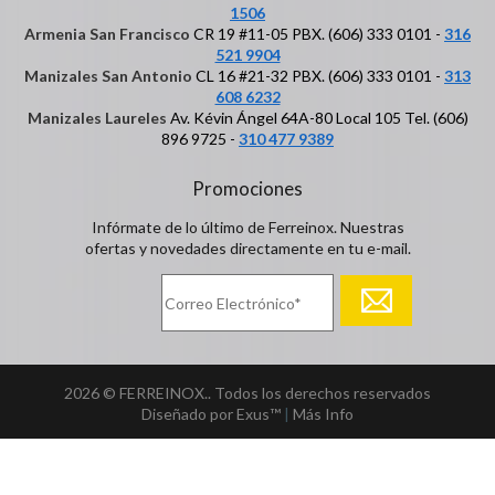
1506
Armenia San Francisco
CR 19 #11-05 PBX. (606) 333 0101 -
316
521 9904
Manizales San Antonio
CL 16 #21-32 PBX. (606) 333 0101 -
313
608 6232
Manizales Laureles
Av. Kévin Ángel 64A-80 Local 105 Tel. (606)
896 9725 -
310 477 9389
Promociones
Infórmate de lo último de Ferreinox. Nuestras
ofertas y novedades directamente en tu e-mail.
2026 © FERREINOX.. Todos los derechos reservados
Diseñado por Exus™
|
Más Info