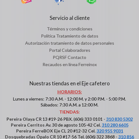
Servicio al cliente
Términos y condiciones
Política Tratamiento de datos
Autorización tratamiento de datos personales
Portal Colaboradores
PQRSF Contacto
Recaudos en línea Ferreinox
Nuestras tiendas en el Eje cafetero
HORARIOS:
Lunes a viernes: 7:30 A.M. - 12:00 M. y 2:00 P.M. - 5:00 P.M.
Sábados: 7:30 A.M. a 12:00 M.
TIENDAS:
Pereira Olaya
CR 13 #19-26 PBX. (606) 333 0101 -
310 830 5302
Pereira Cerritos
Av. 30 de agosto 105-42 Cel.
310 280 6605
Pereira FerreBOX Eje
CL 20 #12-32 Cel.
320 955 9031
Dosquebradas Ópalo
CR 10 #17-56 Tel. (606) 322 3868 -
310 856