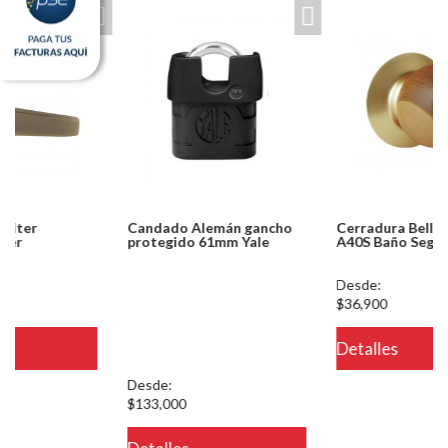
Candado Alemán gancho
Cerradura Bell Wood Gold
protegido 61mm Yale
A40S Baño Segurex
Notice: Undefined index:
Desde:
usuario in
$36,900
/PageGearCloud/www/html/es/dominios/ferreinox.pagegear.co/modul
Detalles
on line 721
Desde:
$133,000