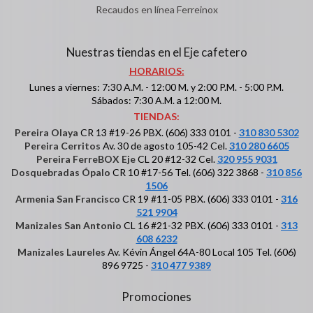
Recaudos en línea Ferreinox
Nuestras tiendas en el Eje cafetero
HORARIOS:
Lunes a viernes: 7:30 A.M. - 12:00 M. y 2:00 P.M. - 5:00 P.M.
Sábados: 7:30 A.M. a 12:00 M.
TIENDAS:
Pereira Olaya
CR 13 #19-26 PBX. (606) 333 0101 -
310 830 5302
Pereira Cerritos
Av. 30 de agosto 105-42 Cel.
310 280 6605
Pereira FerreBOX Eje
CL 20 #12-32 Cel.
320 955 9031
Dosquebradas Ópalo
CR 10 #17-56 Tel. (606) 322 3868 -
310 856
1506
Armenia San Francisco
CR 19 #11-05 PBX. (606) 333 0101 -
316
521 9904
Manizales San Antonio
CL 16 #21-32 PBX. (606) 333 0101 -
313
608 6232
Manizales Laureles
Av. Kévin Ángel 64A-80 Local 105 Tel. (606)
896 9725 -
310 477 9389
Promociones