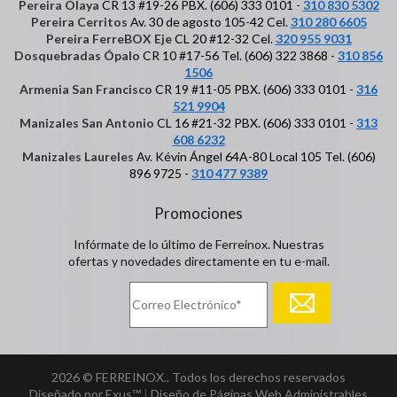
Pereira Olaya
CR 13 #19-26 PBX. (606) 333 0101 -
310 830 5302
Pereira Cerritos
Av. 30 de agosto 105-42 Cel.
310 280 6605
Pereira FerreBOX Eje
CL 20 #12-32 Cel.
320 955 9031
Dosquebradas Ópalo
CR 10 #17-56 Tel. (606) 322 3868 -
310 856
1506
Armenia San Francisco
CR 19 #11-05 PBX. (606) 333 0101 -
316
521 9904
Manizales San Antonio
CL 16 #21-32 PBX. (606) 333 0101 -
313
608 6232
Manizales Laureles
Av. Kévin Ángel 64A-80 Local 105 Tel. (606)
896 9725 -
310 477 9389
Promociones
Infórmate de lo último de Ferreinox. Nuestras
ofertas y novedades directamente en tu e-mail.
2026 © FERREINOX.. Todos los derechos reservados
Diseñado por Exus™
|
Diseño de Páginas Web Administrables