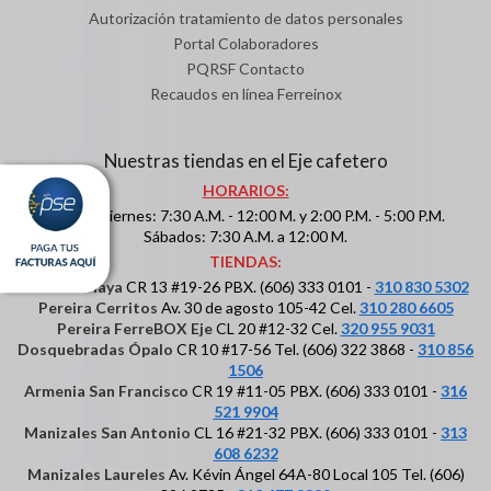
Autorización tratamiento de datos personales
Portal Colaboradores
PQRSF Contacto
Recaudos en línea Ferreinox
Nuestras tiendas en el Eje cafetero
HORARIOS:
Lunes a viernes: 7:30 A.M. - 12:00 M. y 2:00 P.M. - 5:00 P.M.
Sábados: 7:30 A.M. a 12:00 M.
TIENDAS:
Pereira Olaya
CR 13 #19-26 PBX. (606) 333 0101 -
310 830 5302
Pereira Cerritos
Av. 30 de agosto 105-42 Cel.
310 280 6605
Pereira FerreBOX Eje
CL 20 #12-32 Cel.
320 955 9031
Dosquebradas Ópalo
CR 10 #17-56 Tel. (606) 322 3868 -
310 856
1506
Armenia San Francisco
CR 19 #11-05 PBX. (606) 333 0101 -
316
521 9904
Manizales San Antonio
CL 16 #21-32 PBX. (606) 333 0101 -
313
608 6232
Manizales Laureles
Av. Kévin Ángel 64A-80 Local 105 Tel. (606)