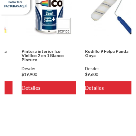
Pintura interior Ico
Rodillo 9 Felpa Panda
Vinilico 2 en 1 Blanco
Goya
Pintuco
Desde:
Desde:
$19,900
$9,600
eteria/ver.php
Detalles
Detalles